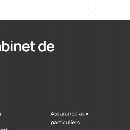
abinet de
m
Assurance aux
particuliers
ent