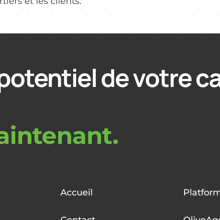
tiers et les clients.
potentiel de votre c
intenant.
Accueil
Platfor
Contact
OlivoAg