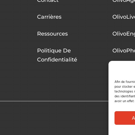
Carrières
OlivoLiv
Ressources
OlivoEn
Politique De
OlivoPh
Confidentialité
Afin de fourni
pour stocker e
technologies 
des identifian
avoir un effet
A