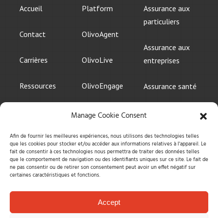
Accueil
Platform
Assurance aux
particuliers
Contact
OlivoAgent
Assurance aux
Carrières
OlivoLive
entreprises
Ressources
OlivoEngage
Assurance santé
Politique De
OlivoPhone
Services
Manage Cookie Consent
Confidentialité
financiers
Afin de fournir les meilleures expériences, nous utilisons des technologies telles
que les cookies pour stocker et/ou accéder aux informations relatives à l'appareil. Le
Intégrations
fait de consentir à ces technologies nous permettra de traiter des données telles
que le comportement de navigation ou des identifiants uniques sur ce site. Le fait de
ne pas consentir ou de retirer son consentement peut avoir un effet négatif sur
certaines caractéristiques et fonctions.
Accept