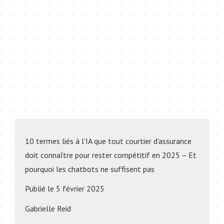
the
opportunity
to
intervene
and
engage
directly
with
their
client.
10 termes liés à l'IA que tout courtier d'assurance
doit connaître pour rester compétitif en 2025
– Et
pourquoi les chatbots ne suffisent pas
Publié le 5 février 2025
Gabrielle Reid