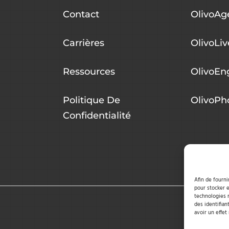
Contact
OlivoAg
Carrières
OlivoLiv
Ressources
OlivoEn
Politique De
OlivoPh
Confidentialité
Afin de fourni
pour stocker e
technologies 
des identifian
avoir un effet