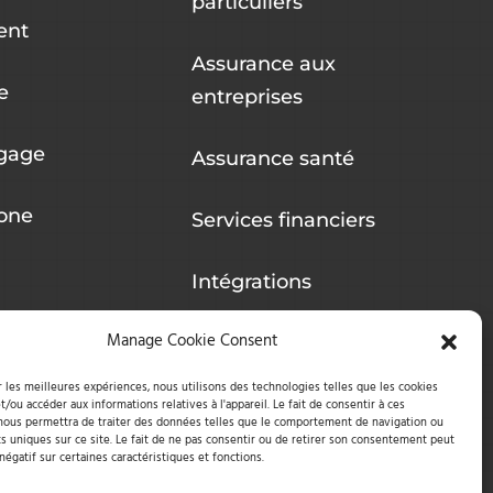
particuliers
ent
Assurance aux
e
entreprises
gage
Assurance santé
one
Services financiers
Intégrations
Manage Cookie Consent
r les meilleures expériences, nous utilisons des technologies telles que les cookies
t/ou accéder aux informations relatives à l'appareil. Le fait de consentir à ces
nous permettra de traiter des données telles que le comportement de navigation ou
ts uniques sur ce site. Le fait de ne pas consentir ou de retirer son consentement peut
 négatif sur certaines caractéristiques et fonctions.